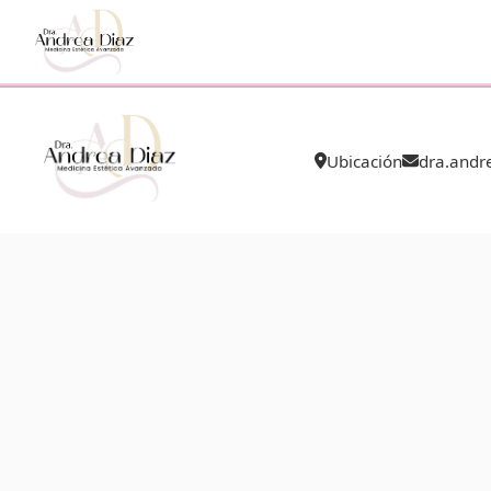
Ubicación
dra.and